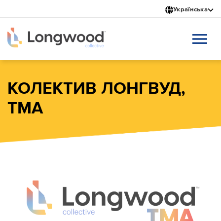
Перейти
Українська
до
основного
вмісту
КОЛЕКТИВ ЛОНГВУД,
ТМА