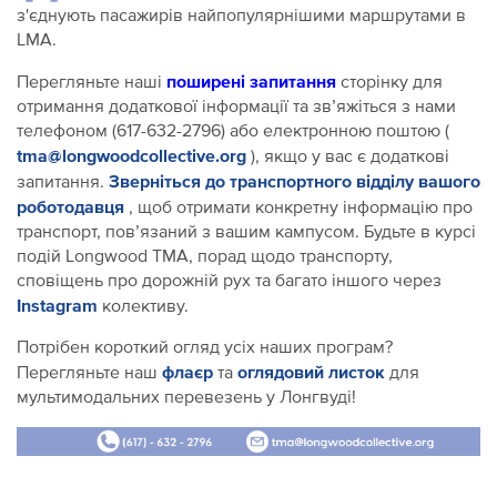
з'єднують пасажирів найпопулярнішими маршрутами в
LMA.
поширені запитання
Перегляньте наші
сторінку для
отримання додаткової інформації та зв’яжіться з нами
телефоном (617-632-2796) або електронною поштою (
tma@longwoodcollective.org
), якщо у вас є додаткові
Зверніться до транспортного відділу вашого
запитання.
роботодавця
, щоб отримати конкретну інформацію про
транспорт, пов’язаний з вашим кампусом. Будьте в курсі
подій Longwood TMA, порад щодо транспорту,
сповіщень про дорожній рух та багато іншого через
Instagram
колективу.
Потрібен короткий огляд усіх наших програм?
флаєр
оглядовий листок
Перегляньте наш
та
для
мультимодальних перевезень у Лонгвуді!