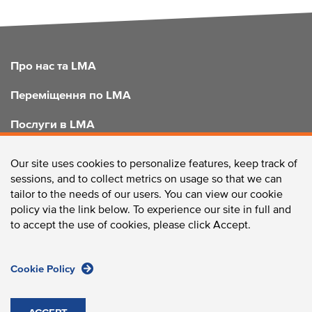
FOOTER
Про нас та LMA
Переміщення по LMA
Послуги в LMA
Покращення LMA
Our site uses cookies to personalize features, keep track of
sessions, and to collect metrics on usage so that we can
tailor to the needs of our users. You can view our cookie
policy via the link below. To experience our site in full and
ЗВ'ЯЖІТЬСЯ З НАМИ
to accept the use of cookies, please click Accept.
Cookie Policy
Longwood Collective / 375 Longwood Avenue, Boston, MA
02215 /
Телефон:
617-632-2310
/
Факс:
617-632-2759