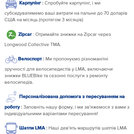
Карпулінг
:
Спробуйте карпулінг, і ми
субсидуватимемо ваші витрати на пальне до 70 доларів
США на місяць (протягом 3 місяців)
Zipcar
: Отримайте знижки на Zipcar через
Longwood Collective TMA.
Велоспорт
:
Ми пропонуємо різноманітні
зручності для велосипедистів у LMA, включаючи
знижки BLUEBike та сезонні послуги з ремонту
велосипедів.
Персоналізована допомога з пересуванням на
роботу
:
Заповніть нашу форму, і ми зв'яжемося з вами з
індивідуальними варіантами пересування!
Шатли LMA
:
Наші дев'ять маршрутів шатлів LMA