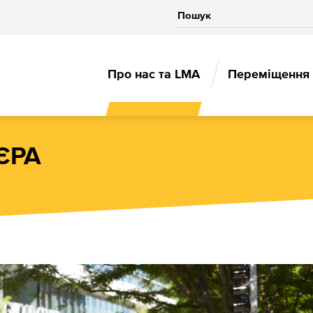
MAIN
Про нас та LMA
Переміщення 
NAVIGAT
ЄРА