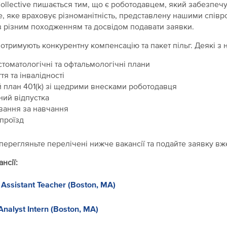
llective пишається тим, що є роботодавцем, який забезпечу
 яке враховує різноманітність, представлену нашими співр
з різним походженням та досвідом подавати заявки.
отримують конкурентну компенсацію та пакет пільг. Деякі з
стоматологічні та офтальмологічні плани
тя та інвалідності
 план 401(k) зі щедрими внесками роботодавця
ий відпустка
вання за навчання
 проїзд
 перегляньте перелічені нижче вакансії та подайте заявку вж
нсії:
 Assistant Teacher (Boston, MA)
Analyst Intern (Boston, MA)