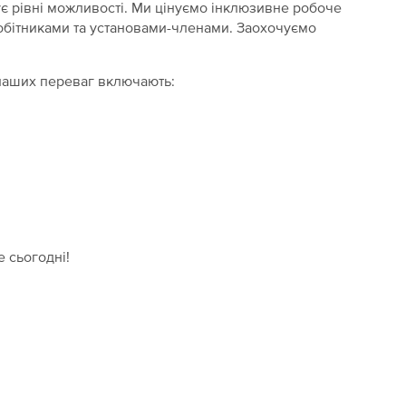
є рівні можливості. Ми цінуємо інклюзивне робоче
обітниками та установами-членами. Заохочуємо
 наших переваг включають:
е сьогодні!