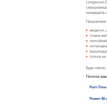
Longwood Co
середовище,
кандидатів 
Працівники 
медичні, 
плани жит
пенсійний
оплачуван
відшкоду
пільги на
Будь ласка,
Поточні вака
Part-Time
Power BI 