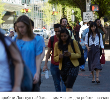
 зробити Лонгвуд найбажанішим місцем для роботи, навчан