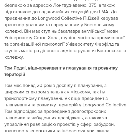
безпекою за адресою Лонгвуд-авеню, 375, а також
підготовкою до надзвичайних ситуацій для LMA. До
приєднання до Longwood Collective ПіДжей керував
транспортуванням та паркуванням у Бостонському
коледжі. Він має ступінь бакалавра англійської мови
Університету Сетон-Холл, ступінь магістра промислової
та організаційної психології Університету Ферфілд та
ступінь магістра ділового адміністрування Бостонського
коледжу.
Том Ярдлі, віце-президент з планування та розвитку
територій
Том має понад 20 років досвіду в плануванні, з
широким спектром знань як у міському, так і в
транспортному плануванні. Як віце-президент з
планування та розвитку територій у Longwood Collective,
Том відповідає за проведення довгострокових
планових та забудовних досліджень, а також за
управління реалізацією проектів у сфері забудови,
транспорту, енергетики та інфраструктури, житла,