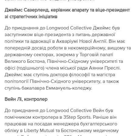
Джеймс Сазерленд, керівник апарату та віце-президент
зі стратегічних ініціатив
До приєднання до Longwood Collective Джеймс був
заступником віце-президента з питань державної
політики та адвокації в Акваріумі Нової Англії. Він має
попередній досвід роботи в некомерційному, вищому та
державному секторах, зокрема у Торговій палаті
Великого Бостона, Північно-Східному університеті та
офісі (тодішнього) члена міської ради Аянни Преслі.
Джеймс має ступінь доктора філософії та магістра
політології Північно-Східного університету, а також
ступінь бакалавра Еммануель-коледжу.
Вейн Лі, контролер
До приєднання до Longwood Collective Вейн був
помічником контролера в 3Step Sports. Раніше він
працював на посадах менеджера бухгалтерського
обліку в Liberty Mutual та Бостонському медичному