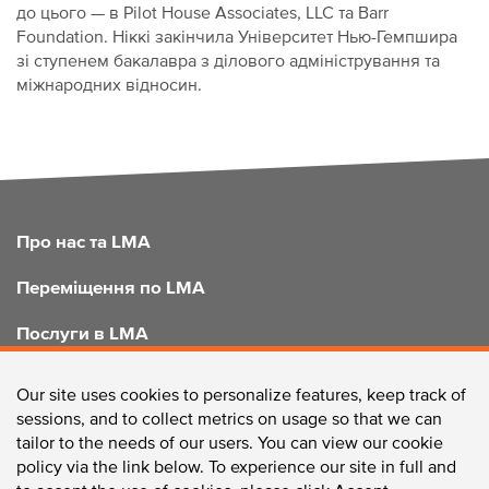
до цього — в Pilot House Associates, LLC та Barr
Foundation. Ніккі закінчила Університет Нью-Гемпшира
зі ступенем бакалавра з ділового адміністрування та
міжнародних відносин.
FOOTER
Про нас та LMA
Переміщення по LMA
Послуги в LMA
Покращення LMA
Our site uses cookies to personalize features, keep track of
sessions, and to collect metrics on usage so that we can
tailor to the needs of our users. You can view our cookie
policy via the link below. To experience our site in full and
ЗВ'ЯЖІТЬСЯ З НАМИ