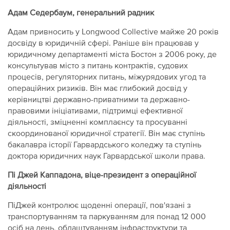
Адам Седербаум, генеральний радник
Адам привносить у Longwood Collective майже 20 років
досвіду в юридичній сфері. Раніше він працював у
юридичному департаменті міста Бостон з 2006 року, де
консультував місто з питань контрактів, судових
процесів, регуляторних питань, міжурядових угод та
операційних ризиків. Він має глибокий досвід у
керівництві державно-приватними та державно-
правовими ініціативами, підтримці ефективної
діяльності, зміцненні комплаєнсу та просуванні
скоординованої юридичної стратегії. Він має ступінь
бакалавра історії Гарвардського коледжу та ступінь
доктора юридичних наук Гарвардської школи права.
Пі Джей Каппадона, віце-президент з операційної
діяльності
ПіДжей контролює щоденні операції, пов'язані з
транспортуванням та паркуванням для понад 12 000
осіб на день, облаштуванням інфраструктури та