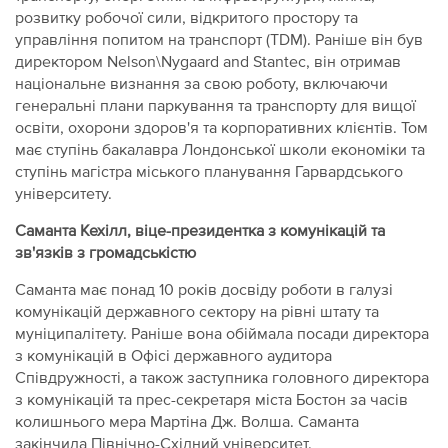
розвитку робочої сили, відкритого простору та
управління попитом на транспорт (TDM). Раніше він був
директором Nelson\Nygaard and Stantec, він отримав
національне визнання за свою роботу, включаючи
генеральні плани паркування та транспорту для вищої
освіти, охорони здоров'я та корпоративних клієнтів. Том
має ступінь бакалавра Лондонської школи економіки та
ступінь магістра міського планування Гарвардського
університету.
Саманта Кехілл, віце-президентка з комунікацій та
зв'язків з громадськістю
Саманта має понад 10 років досвіду роботи в галузі
комунікацій державного сектору на рівні штату та
муніципалітету. Раніше вона обіймала посади директора
з комунікацій в Офісі державного аудитора
Співдружності, а також заступника головного директора
з комунікацій та прес-секретаря міста Бостон за часів
колишнього мера Мартіна Дж. Волша. Саманта
закінчила Північно-Східний університет.