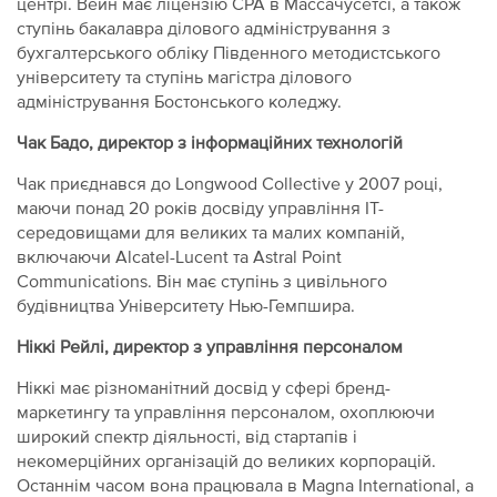
центрі. Вейн має ліцензію CPA в Массачусетсі, а також
ступінь бакалавра ділового адміністрування з
бухгалтерського обліку Південного методистського
університету та ступінь магістра ділового
адміністрування Бостонського коледжу.
Чак Бадо, директор з інформаційних технологій
Чак приєднався до Longwood Collective у 2007 році,
маючи понад 20 років досвіду управління ІТ-
середовищами для великих та малих компаній,
включаючи Alcatel-Lucent та Astral Point
Communications. Він має ступінь з цивільного
будівництва Університету Нью-Гемпшира.
Ніккі Рейлі, директор з управління персоналом
Ніккі має різноманітний досвід у сфері бренд-
маркетингу та управління персоналом, охоплюючи
широкий спектр діяльності, від стартапів і
некомерційних організацій до великих корпорацій.
Останнім часом вона працювала в Magna International, а