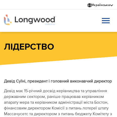
Перейти
Українська
до
основного
вмісту
ЛІДЕРСТВО
Девід Суїні, президент і головний виконавчий директор
Девід має 15-річний досвід керівництва та управління
державним сектором, раніше працював керівником
апарату мера та керівником адміністрації міста Бостон,
фінансовим директором Комісії з питань лотереї штату
Массачусетс та директором з питань бюджету Комітету з