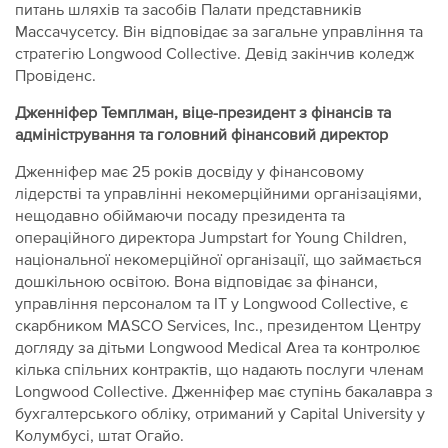
питань шляхів та засобів Палати представників
Массачусетсу. Він відповідає за загальне управління та
стратегію Longwood Collective. Девід закінчив коледж
Провіденс.
Дженніфер Темплман, віце-президент з фінансів та
адміністрування та головний фінансовий директор
Дженніфер має 25 років досвіду у фінансовому
лідерстві та управлінні некомерційними організаціями,
нещодавно обіймаючи посаду президента та
операційного директора Jumpstart for Young Children,
національної некомерційної організації, що займається
дошкільною освітою. Вона відповідає за фінанси,
управління персоналом та ІТ у Longwood Collective, є
скарбником MASCO Services, Inc., президентом Центру
догляду за дітьми Longwood Medical Area та контролює
кілька спільних контрактів, що надають послуги членам
Longwood Collective. Дженніфер має ступінь бакалавра з
бухгалтерського обліку, отриманий у Capital University у
Колумбусі, штат Огайо.