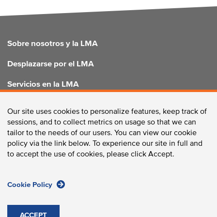
FOOTER
Sobre nosotros y la LMA
Desplazarse por el LMA
Servicios en la LMA
Mejorar el LMA
Our site uses cookies to personalize features, keep track of
sessions, and to collect metrics on usage so that we can
tailor to the needs of our users. You can view our cookie
policy via the link below. To experience our site in full and
CONTÁCTANOS
to accept the use of cookies, please click Accept.
Cookie Policy
Longwood Collective / 375 Longwood Avenue, Boston, MA
02215 /
Teléfono:
617-632-2310
/
Fax:
617-632-2759
ACCEPT