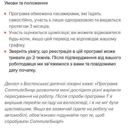
Умови та положення
Програма обмежена пасажирами, які їздять
самостійно, участь є лише одноразовою та видається
протягом 3 місяців.
Участь оцінюється щомісяця; ви можете відмовитися
будь-коли, якщо цей перехід не відповідає вашому
графіку.
Зверніть увагу, що реєстрація в цій програмі може
тривати до 2 тижнів. Після підтвердження від вашого
роботодавця ми зв’яжемося з вами та повідомимо
дату початку.
Деніел з Бостонської дитячої лікарні каже: «Програма
CommuteSwap дозволила мені дослідити різні варіанти
пересування на роботу. Після спроби програми T я
вирішив перейти на їзду на велосипеді, і я не міг бути
щасливішим. Якщо ви зазвичай їздите на роботу на
автомобілі, обов’язково подумайте про те, щоб
спробувати CommuteSwap!»