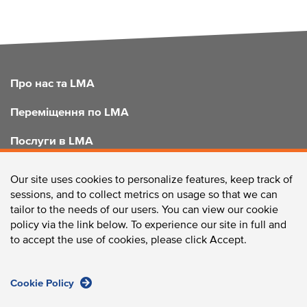
FOOTER
Про нас та LMA
Переміщення по LMA
Послуги в LMA
Покращення LMA
Our site uses cookies to personalize features, keep track of
sessions, and to collect metrics on usage so that we can
tailor to the needs of our users. You can view our cookie
policy via the link below. To experience our site in full and
ЗВ'ЯЖІТЬСЯ З НАМИ
to accept the use of cookies, please click Accept.
Cookie Policy
Longwood Collective / 375 Longwood Avenue, Boston, MA