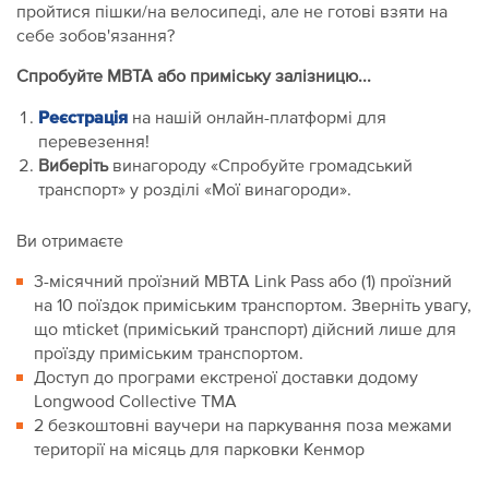
пройтися пішки/на велосипеді, але не готові взяти на
себе зобов'язання?
Спробуйте MBTA або приміську залізницю...
Реєстрація
на нашій онлайн-платформі для
перевезення!
Виберіть
винагороду «Спробуйте громадський
транспорт» у розділі «Мої винагороди».
Ви отримаєте
3-місячний проїзний MBTA Link Pass або (1) проїзний
на 10 поїздок приміським транспортом. Зверніть увагу,
що mticket (приміський транспорт) дійсний лише для
проїзду приміським транспортом.
Доступ до програми екстреної доставки додому
Longwood Collective TMA
2 безкоштовні ваучери на паркування поза межами
території на місяць для парковки Кенмор