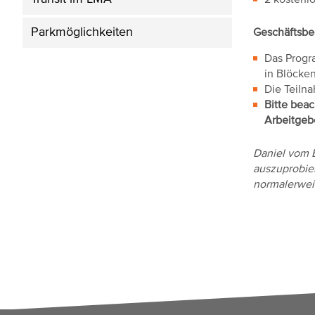
2 kostenl
Parkmöglichkeiten
Geschäftsb
Das Progra
in Blöcke
Die Teilna
Bitte bea
Arbeitgebe
Daniel vom 
auszuprobier
normalerwei