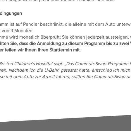
ose Parkgutscheine pro Monat für den Parkplatz Kenmore
edingungen
mm ist auf Pendler beschränkt, die alleine mit dem Auto unterwe
n von 3 Monaten.
hme wird monatlich überprüft; Sie können jederzeit aussteigen, 
chten Sie, dass die Anmeldung zu diesem Programm bis zu zwei
r teilen wir Ihnen Ihren Starttermin mit.
Boston Children's Hospital sagt: „Das CommuteSwap-Programm h
en. Nachdem ich die U-Bahn getestet hatte, entschied ich mich f
se mit dem Auto zur Arbeit fahren, sollten Sie CommuteSwap un