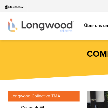
Direkt
Deutsch
zum
Inhalt
MA
Über uns u
NA
COM
Longwood Collective TMA
CommuteFit