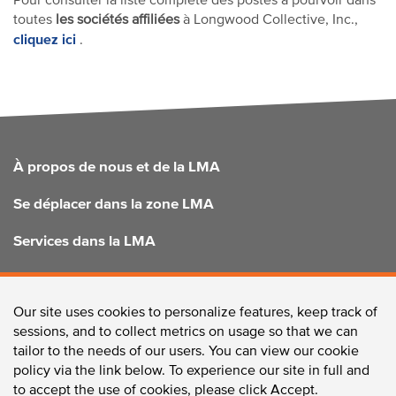
Pour consulter la liste complète des postes à pourvoir dans
toutes
les sociétés affiliées
à Longwood Collective, Inc.,
cliquez ici
.
FOOTER
À propos de nous et de la LMA
Se déplacer dans la zone LMA
Services dans la LMA
Amélioration du LMA
Our site uses cookies to personalize features, keep track of
sessions, and to collect metrics on usage so that we can
tailor to the needs of our users. You can view our cookie
CONTACTEZ-NOUS
policy via the link below. To experience our site in full and
to accept the use of cookies, please click Accept.