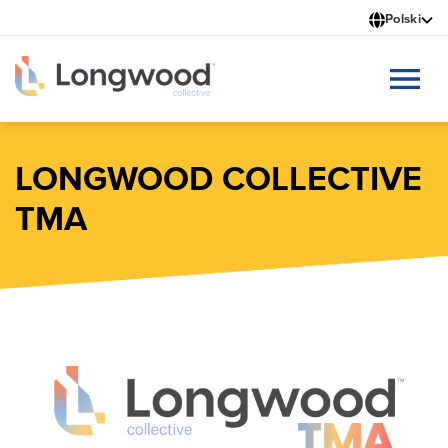
Przejdź
Polski
do
treści
LONGWOOD COLLECTIVE
TMA