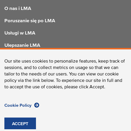
FOOTER
O nas i LMA
Poruszanie się po LMA
Usługi w LMA
Ulepszanie LMA
Our site uses cookies to personalize features, keep track of
sessions, and to collect metrics on usage so that we can
SKONTAKTUJ SIĘ Z NAMI
tailor to the needs of our users. You can view our cookie
policy via the link below. To experience our site in full and
to accept the use of cookies, please click Accept.
Cookie Policy
Longwood Collective / 375 Longwood Avenue, Boston, MA
02215 /
Telefon:
617-632-2310
/
Faks:
617-632-2759
ACCEPT
Zasady witryny
© 2026 Longwood Collective, Inc.