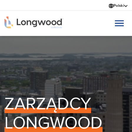
Przejdź
Polski
do
treści
ZARZĄDCY
LONGWOOD