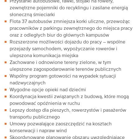
Przystanki autobusowe, ławki, stojaki na rowery,
zewnętrzne pojemniki do recyklingu i zasilane energią
słoneczną śmieciarki
Flota 37 autobusów zmniejsza korki uliczne, przewożąc
pracowników z parkingu zewnętrznego do miejsca pracy
oraz z odległych biur do głównych kampusów
Rozszerzone możliwości dojazdu do pracy – wspólne
przejazdy samochodem, wypożyczanie rowerów i
ulepszona komunikacja miejska
Zachowane i odnowione tereny zielone, w tym
ulepszone zagospodarowanie terenów publicznych
Wspólny program gotowości na wypadek sytuacji
nadzwyczajnych
Wygodne opcje opieki nad dziećmi
Koordynacja kwestii związanych z budową, które mogą
powodować opóźnienia w ruchu
Lepszy dostęp dla pieszych, rowerzystów i pasażerów
transportu publicznego
Umowy pozwalające zaoszczędzić na kosztach
konserwacji i napraw wind
Skoordynowane planowanie obszaru uwzględniające