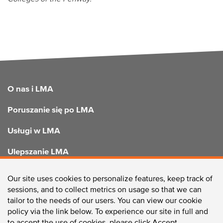
FOOTER
O nas i LMA
Poruszanie się po LMA
Usługi w LMA
Ulepszanie LMA
Our site uses cookies to personalize features, keep track of
sessions, and to collect metrics on usage so that we can
SKONTAKTUJ SIĘ Z NAMI
tailor to the needs of our users. You can view our cookie
policy via the link below. To experience our site in full and