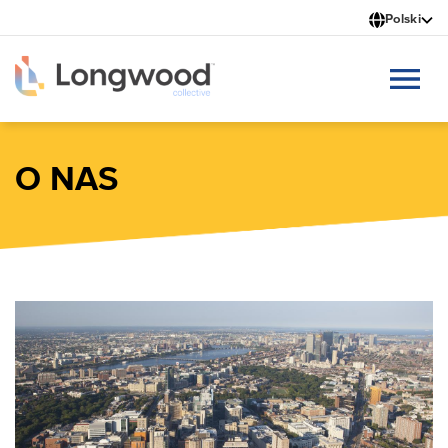
Przejdź
Polski
do
treści
O NAS