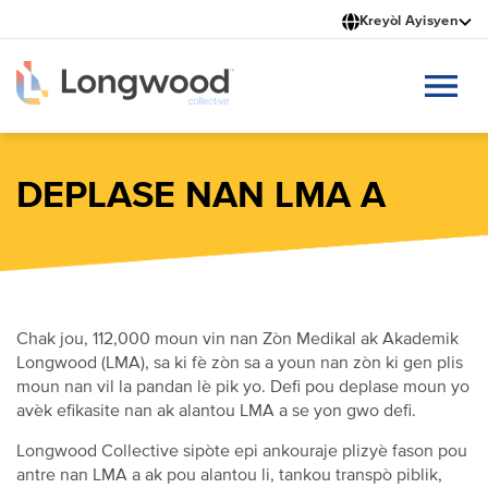
Ale
Kreyòl Ayisyen
nan
kontni
prensipal
la
DEPLASE NAN LMA A
Chak jou, 112,000 moun vin nan Zòn Medikal ak Akademik
Longwood (LMA), sa ki fè zòn sa a youn nan zòn ki gen plis
moun nan vil la pandan lè pik yo. Defi pou deplase moun yo
avèk efikasite nan ak alantou LMA a se yon gwo defi.
Longwood Collective sipòte epi ankouraje plizyè fason pou
antre nan LMA a ak pou alantou li, tankou transpò piblik,