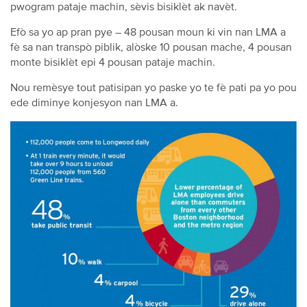
pwogram pataje machin, sèvis bisiklèt ak navèt.
Efò sa yo ap pran pye – 48 pousan moun ki vin nan LMA a
fè sa nan transpò piblik, alòske 10 pousan mache, 4 pousan
monte bisiklèt epi 4 pousan pataje machin.
Nou remèsye tout patisipan yo paske yo te fè pati pa yo pou
ede diminye konjesyon nan LMA a.