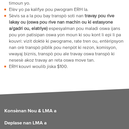
timoun yo.
Elèv yo pa kalifye pou pwogram ERH la.
Sèvis sa a la pou bay transpò soti nan
travay pou rive
lakay ou (oswa pou rive nan machin ou ki estasyone
a/gadri ou, elatriye)
espesyalman pou maladi oswa ijans
pou yon patisipan oswa yon moun ki sou kont li epi li pa
kouvri: vizit doktè ki pwograme, rate tren ou, entèripsyon
nan orè transpò piblik pou nenpòt ki rezon, komisyon,
vwayaj biznis, transpò pou ale travay oswa transpò ki
nesesè akoz travay an reta oswa move tan.
ERH kouvri woulib jiska $100.
FOOTER
Konsènan Nou & LMA a
Deplase nan LMA a