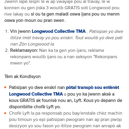
Jwenn lapè lespri lè w ap vwayaje pou al travay, lè w
konnen ou gen jiska 3 woulib GRATIS soti Longwood pou
rive lakay ou
si ou ta gen maladi oswa ijans pou ou menm
oswa yon moun ou pran swen
.
Longwood Collective TMA
Vin jwenn
.
Patisipan yo dwe
itilize imèl travay yo pou enskri. Tout woulib yo dwe pati
nan Zòn Longwood la.
Reklamasyon:
Nan ka ta gen yon ijans, reklame
rekonpans woulib ijans ou a nan seksyon "Rekonpans
mwen yo".
Tèm ak Kondisyon
pòtal transpò sou entènèt
Patisipan yo dwe enskri nan
Longwood Collective TMA
a
pou yo ka jwenn aksè a
kous GRATIS ak founisè nou an, Lyft. Kous yo depann de
disponiblite chofè Lyft yo.
Chofè Lyft la pa responsab pou bay/enstale chèz machin
pou timoun yo epi patisipan pwogram nan ap pran pwòp
desizyon yo sou fason yo itilize pwogram nan anrapò ak