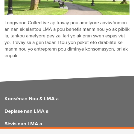
Longwood Collective ap travay pou amelyore anviwònman
an nan ak alantou LMA a pou benefis manm nou yo ak piblik
la, tankou amelyore peyizaj lari yo ak pran swen espas vèt
yo. Travay sa a gen ladan l tou yon pakèt efò dirabilite ke
manm nou yo antreprann pou diminye konsomasyon, pri ak
enpak.
FOOTER
Konsènan Nou & LMA a
Deplase nan LMA a
Sèvis nan LMA a