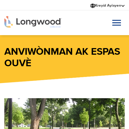
Ale
Kreyòl Ayisyen
nan
kontni
prensipal
la
ANVIWÒNMAN AK ESPAS
OUVÈ