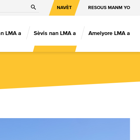
Chèche
NAVÈT
RESOUS MANM YO
an LMA a
Sèvis nan LMA a
Amelyore LMA a
ION