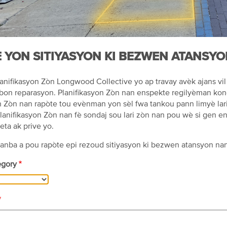
 YON SITIYASYON KI BEZWEN ATANSYO
nifikasyon Zòn Longwood Collective yo ap travay avèk ajans vil
bon reparasyon. Planifikasyon Zòn nan enspekte regilyèman kon
n Zòn nan rapòte tou evènman yon sèl fwa tankou pann limyè lari
Planifikasyon Zòn nan fè sondaj sou lari zòn nan pou wè si gen en
 leta ak prive yo.
 anba a pou rapòte epi rezoud sitiyasyon ki bezwen atansyon n
egory