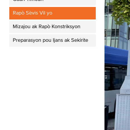
Rapò Sèvis Vil yo
Mizajou ak Rapò Konstriksyon
Preparasyon pou Ijans ak Sekirite