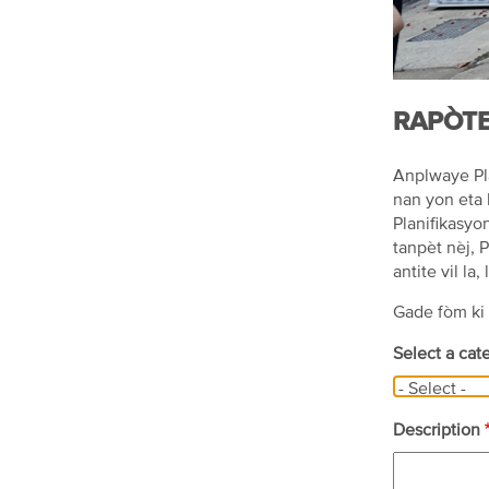
RAPÒTE
Anplwaye Pla
nan yon eta 
Planifikasyo
tanpèt nèj, 
antite vil la,
Gade fòm ki
Select a cat
Description