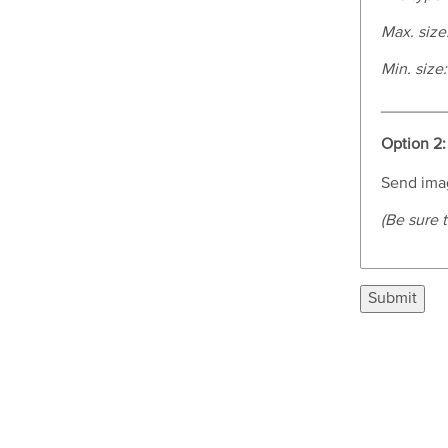
Max. size
Min. size
_______
Option 2:
Send imag
(Be sure t