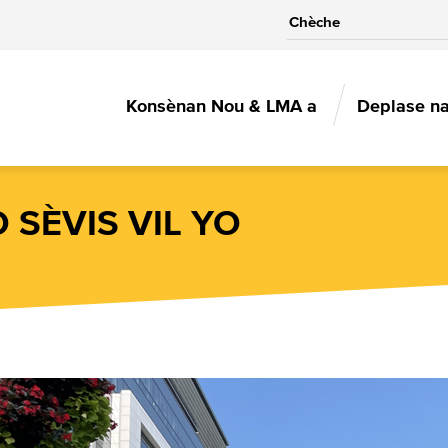
MAIN
Konsènan Nou & LMA a
Deplase n
NAVIGAT
 SÈVIS VIL YO