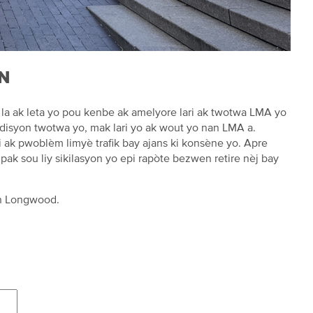
N
 la ak leta yo pou kenbe ak amelyore lari ak twotwa LMA yo
disyon twotwa yo, mak lari yo ak wout yo nan LMA a.
 ak pwoblèm limyè trafik bay ajans ki konsène yo. Apre
pak sou liy sikilasyon yo epi rapòte bezwen retire nèj bay
an Longwood.