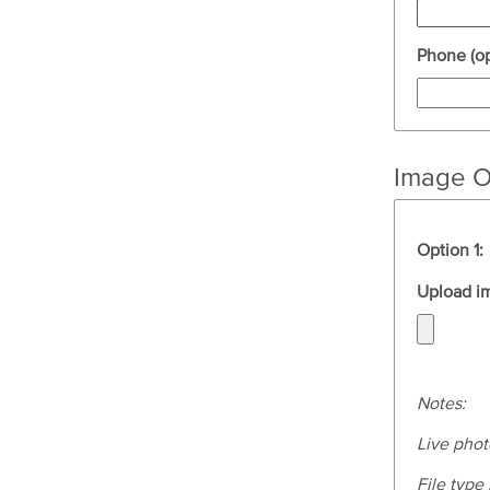
Phone (op
Image O
Option 1:
Upload im
Notes:
Live phot
File type