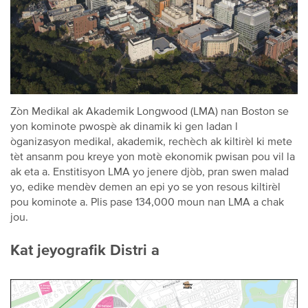
Zòn Medikal ak Akademik Longwood (LMA) nan Boston se
yon kominote pwospè ak dinamik ki gen ladan l
òganizasyon medikal, akademik, rechèch ak kiltirèl ki mete
tèt ansanm pou kreye yon motè ekonomik pwisan pou vil la
ak eta a. Enstitisyon LMA yo jenere djòb, pran swen malad
yo, edike mendèv demen an epi yo se yon resous kiltirèl
pou kominote a. Plis pase 134,000 moun nan LMA a chak
jou.
Kat jeyografik Distri a