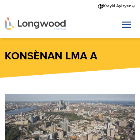
Ale
Kreyòl Ayisyen
nan
kontni
prensipal
la
KONSÈNAN LMA A