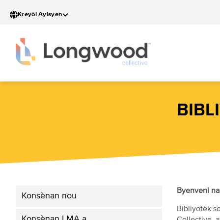
Ale
Kreyòl Ayisyen
nan
kontni
prensipal
la
BIBL
Byenveni nan
Konsènan nou
Bibliyotèk 
Konsènan LMA a