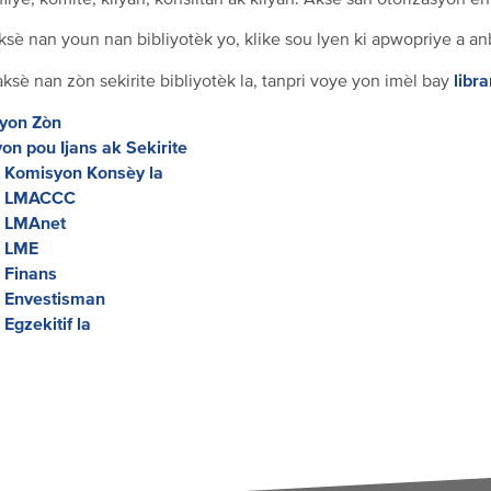
afilye, komite, kliyan, konsiltan ak kliyan. Aksè san otorizasyon 
sè nan youn nan bibliyotèk yo, klike sou lyen ki apwopriye a an
libr
sè nan zòn sekirite bibliyotèk la, tanpri voye yon imèl bay
syon Zòn
on pou Ijans ak Sekirite
k Komisyon Konsèy la
èk LMACCC
k LMAnet
k LME
k Finans
k Envestisman
 Egzekitif la