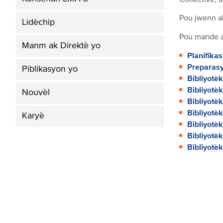
Collective, 
Pou jwenn ak
Lidèchip
Pou mande ak
Manm ak Direktè yo
Planifika
Preparasy
Piblikasyon yo
Bibliyotè
Bibliyot
Nouvèl
Bibliyotè
Bibliyotè
Karyè
Bibliyotè
Bibliyotè
Bibliyotèk