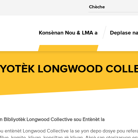
MAIN
Konsènan Nou & LMA a
Deplase n
NAVIGAT
IYOTÈK LONGWOOD COLLE
 Bibliyotèk Longwood Collective sou Entènèt la
sou entènèt Longwood Collective la se yon depo dosye pou refe