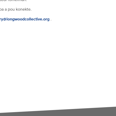
entèdi fòmèlman.
ba a pou konekte.
ary@longwoodcollective.org
.