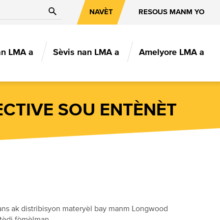
Chèche
NAVÈT
RESOUS MANM YO
an LMA a
Sèvis nan LMA a
Amelyore LMA a
ION
CTIVE SOU ENTÈNÈT
rans ak distribisyon materyèl bay manm Longwood