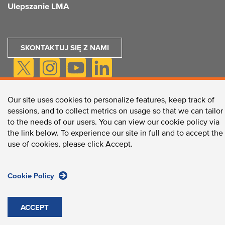
Ulepszanie LMA
SKONTAKTUJ SIĘ Z NAMI
Our site uses cookies to personalize features, keep track of
sessions, and to collect metrics on usage so that we can tailor
Longwood Collective / 375 Longwood Avenue, Boston, MA
to the needs of our users. You can view our cookie policy via
02215 /
Telefon:
617-632-2310
/
Faks:
617-632-2759
the link below. To experience our site in full and to accept the
use of cookies, please click Accept.
Zasady witryny
© 2026 Longwood Collective, Inc.
Cookie Policy
ACCEPT