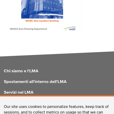
FOOTER
Chi siamo e l'LMA
Spostamenti all'interno dell'LMA
Servizi nel LMA
Migliorare l'LMA
Our site uses cookies to personalize features, keep track of
sessions, and to collect metrics on usage so that we can