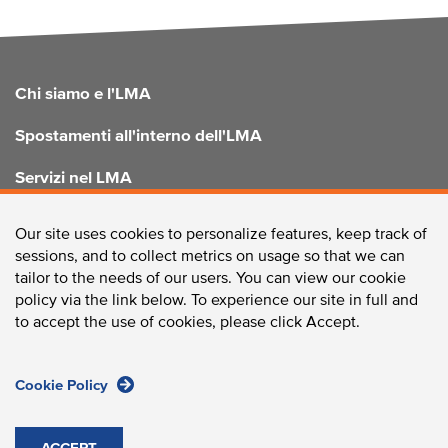
FOOTER
Chi siamo e l'LMA
Spostamenti all'interno dell'LMA
Servizi nel LMA
Migliorare l'LMA
Our site uses cookies to personalize features, keep track of
sessions, and to collect metrics on usage so that we can
tailor to the needs of our users. You can view our cookie
policy via the link below. To experience our site in full and
CONTATTACI
to accept the use of cookies, please click Accept.
Cookie Policy
Longwood Collective / 375 Longwood Avenue, Boston, MA
02215 /
Telefono:
617-632-2310
/
Fax:
617-632-2759