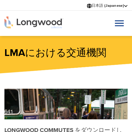
メ
日本語 (Japanese)
イ
ン
コ
ン
テ
ン
ツ
LMAにおける交通機関
に
移
動
LONGWOOD COMMUTES をダウンロードし