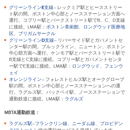
グリーンラインE支線
– レックミア駅とヒースストリー
ト駅の間。ボストン中心部とノースステーション方面へ
運行。コプリー駅とパークストリート駅でB、C、D支線
ボストン美術館
ロングウッド医療地
に接続。LMA駅：
、
区
ブリガムサークル
、
グリーンラインD支線
– リバーサイド駅とガバメントセ
ンター駅の間。ブルックライン、ニュートン、ボストン
中心部方面へ運行。ケンモア駅とパークストリート駅で
B支線とC支線に接続。コプリー駅とガバメントセンタ
ロングウッド
フェンウ
ー駅でE支線に接続。LMA駅：
、
ェイ
オレンジライン
– フォレストヒルズ駅とオークグローブ
駅の間。ボストン中心部とノースステーションへの運
行。ラグルズ駅、バックベイ駅、ノースステーションで
ラグルズ
通勤鉄道に接続。LMA駅：
MBTA通勤鉄道：
ラグルズ駅
フランクリン線
ニーダム線
プロビデン
–
、
、