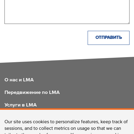
FOOTER
О нас и LMA
Передвижение по LMA
Услуги в LMA
Улучшение LMA
Our site uses cookies to personalize features, keep track of
sessions, and to collect metrics on usage so that we can