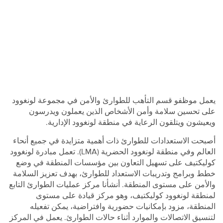
عمل موظفو قسم التأهب للطوارئ والأمن في مجموعة لونغوود
لى تحسين سلامة وأمن الأشخاص الذين يعملون ويدرسون
يعيشون ويتلقون الرعاية في منطقة لونغوود الإدارية.
صبحت الاستعدادات للطوارئ ذات أهمية متزايدة في جميع أنحاء
العالم وفي منطقة لونغوود الحضرية (LMA). تعمل مبادرة لونغوود
وليكتيف على تسهيل التعاون بين مؤسسات المنطقة في وضع
طط وبرامج وتدريبات الاستعداد للطوارئ، بهدف تعزيز السلامة
الأمن على مستوى المنطقة. أنشأنا مركز عمليات الطوارئ التابع
منطقة لونغوود كوليكتيف، وهو مركز قيادة على مستوى
لمنطقة، مزود بإمكانيات حضورية وافتراضية، يمكن تفعيله
تنسيق الاتصالات والموارد أثناء حالات الطوارئ. يعمل في المركز