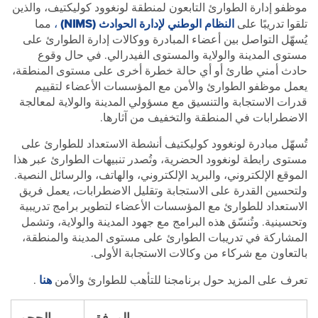
وظفو إدارة الطوارئ التابعون لمنطقة لونغوود كوليكتيف، والذين
النظام الوطني لإدارة الحوادث (NIMS)
،
لقوا تدريبًا على
مما
ُسهّل التواصل بين أعضاء المبادرة ووكالات إدارة الطوارئ على
ستوى المدينة والولاية والمستوى الفيدرالي. في حال وقوع
ادث أمني طارئ أو أي حالة خطرة أخرى على مستوى المنطقة،
عمل موظفو الطوارئ والأمن مع المؤسسات الأعضاء لتقييم
درات الاستجابة والتنسيق مع مسؤولي المدينة والولاية لمعالجة
لاضطرابات في المنطقة والتخفيف من آثارها.
ُسهّل مبادرة لونغوود كوليكتيف أنشطة الاستعداد للطوارئ على
ستوى رابطة لونغوود الحضرية، وتُصدر تنبيهات الطوارئ عبر هذا
لموقع الإلكتروني، والبريد الإلكتروني، والهاتف، والرسائل النصية.
لتحسين القدرة على الاستجابة وتقليل الاضطرابات، يعمل فريق
لاستعداد للطوارئ مع المؤسسات الأعضاء لتطوير برامج تدريبية
تحسينية. وتُنسّق هذه البرامج مع جهود المدينة والولاية، وتشمل
لمشاركة في تدريبات الطوارئ على مستوى المدينة والمنطقة،
التعاون مع شركاء من وكالات الاستجابة الأولى.
هنا
عرف على المزيد حول برنامجنا للتأهب للطوارئ والأمن
.