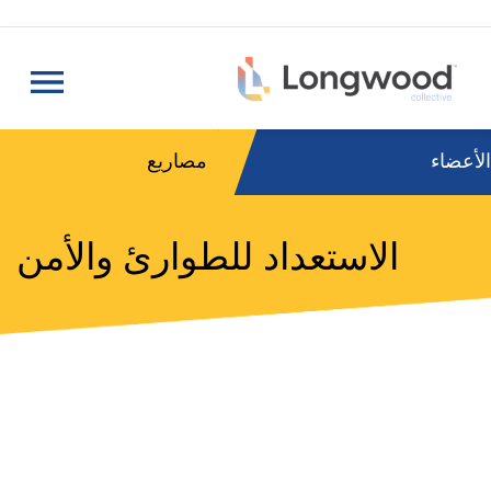
تجا
إلى
الم
الر
عضاء
مصاريع
الاستعداد للطوارئ والأمن